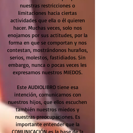
nuestras restricciones o
limitaciones hacia ciertas
actividades que ella o él quieren
hacer. Muchas veces, solo nos
enojamos por sus actitudes, por la
forma en que se comportan y nos
contestan, mostrándonos huraños,
serios, molestos, fastidiados. Sin
embargo, nunca o pocas veces les
expresamos nuestros MIEDOS.
Este AUDIOLIBRO tiene esa
intención, comunicarnos con
nuestros hijos, que ellos escuchen
también nuestros miedos y
nuestras preocupaciones. Es
importante entender que la
COMUNICACIÓN es la base de la