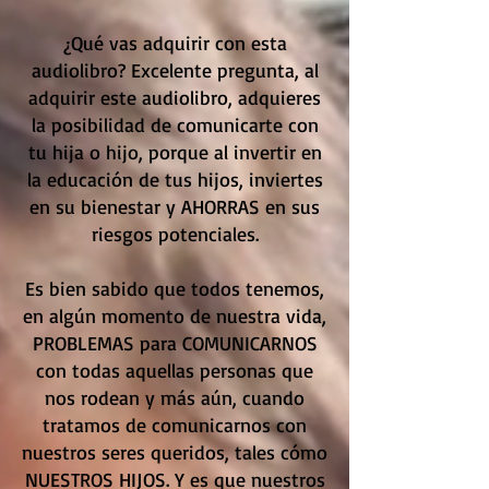
¿Qué vas adquirir con esta
audiolibro? Excelente pregunta, al
adquirir este audiolibro, adquieres
la posibilidad de comunicarte con
tu hija o hijo, porque al invertir en
la educación de tus hijos, inviertes
en su bienestar y AHORRAS en sus
riesgos potenciales.
Es bien sabido que todos tenemos,
en algún momento de nuestra vida,
PROBLEMAS para COMUNICARNOS
con todas aquellas personas que
nos rodean y más aún, cuando
tratamos de comunicarnos con
nuestros seres queridos, tales cómo
NUESTROS HIJOS. Y es que nuestros