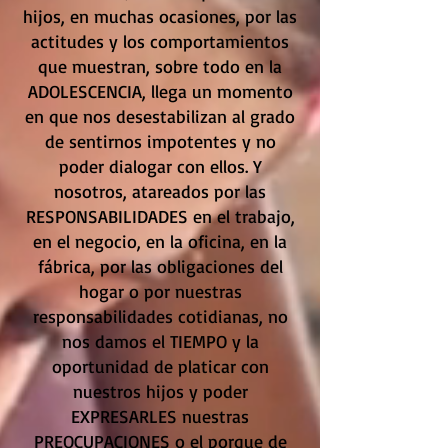
hijos, en muchas ocasiones, por las
actitudes y los comportamientos
que muestran, sobre todo en la
ADOLESCENCIA, llega un momento
en que nos desestabilizan al grado
de sentirnos impotentes y no
poder dialogar con ellos. Y
nosotros, atareados por las
RESPONSABILIDADES en el trabajo,
en el negocio, en la oficina, en la
fábrica, por las obligaciones del
hogar o por nuestras
responsabilidades cotidianas, no
nos damos el TIEMPO y la
oportunidad de platicar con
nuestros hijos y poder
EXPRESARLES nuestras
PREOCUPACIONES o el porque de