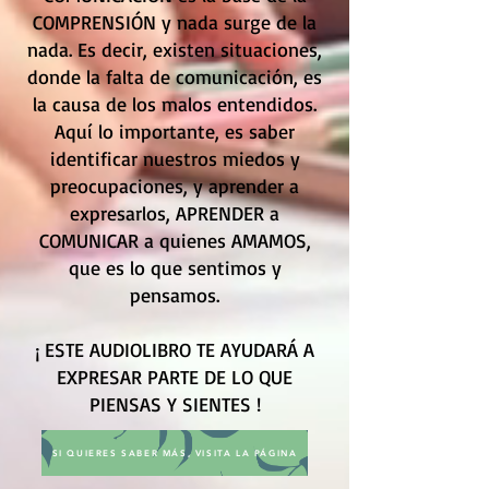
COMPRENSIÓN y nada surge de la
nada. Es decir, existen situaciones,
donde la falta de comunicación, es
la causa de los malos entendidos.
Aquí lo importante, es saber
identificar nuestros miedos y
preocupaciones, y aprender a
expresarlos, APRENDER a
COMUNICAR a quienes AMAMOS,
que es lo que sentimos y
pensamos.
¡ ESTE AUDIOLIBRO TE AYUDARÁ A
EXPRESAR PARTE DE LO QUE
PIENSAS Y SIENTES !
SI QUIERES SABER MÁS, VISITA LA PÁGINA